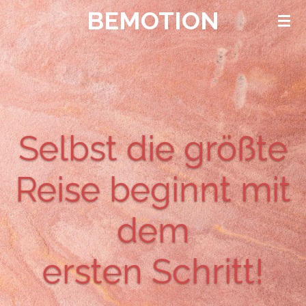
BEMOTION
Zum
Hauptinhalt
springen
Selbst die größte
Reise beginnt mit
dem
ersten Schritt!